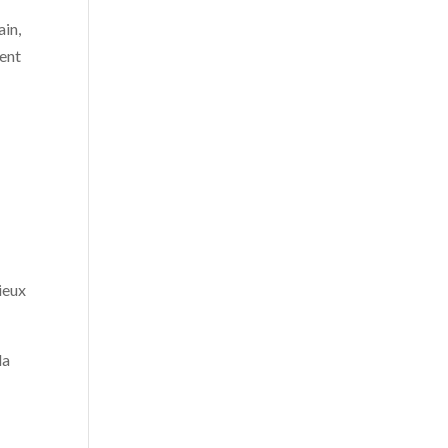
ain,
ent
ieux
la