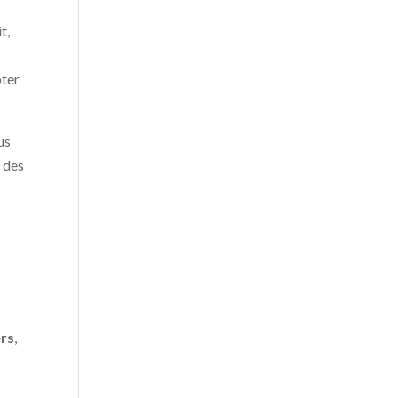
t,
pter
us
e des
rs
,