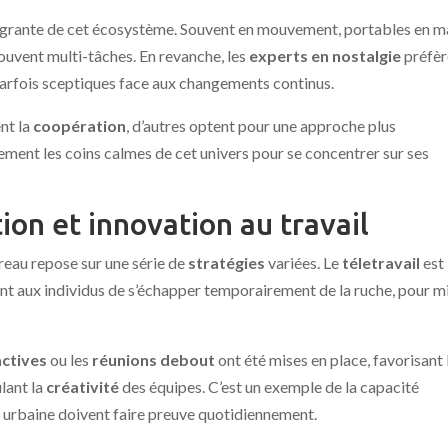
tégrante de cet écosystème. Souvent en mouvement, portables en m
souvent multi-tâches. En revanche, les
experts en nostalgie
préfèr
 parfois sceptiques face aux changements continus.
ent la
coopération
, d’autres optent pour une approche plus
lement les coins calmes de cet univers pour se concentrer sur ses
ion et innovation au travail
reau repose sur une série de
stratégies
variées. Le
téletravail
est
 aux individus de s’échapper temporairement de la ruche, pour m
actives
ou les
réunions debout
ont été mises en place, favorisant 
ulant la
créativité
des équipes. C’est un exemple de la capacité
e urbaine doivent faire preuve quotidiennement.